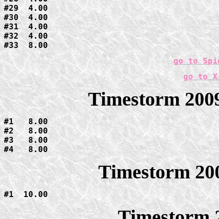
#29  4.00

#30  4.00

#31  4.00

#32  4.00

#33  8.00
go to Spi
go to X
Timestorm 2009
#1   8.00

#2   8.00

#3   8.00

#4   8.00
Timestorm 20
#1  10.00
Timestorm 