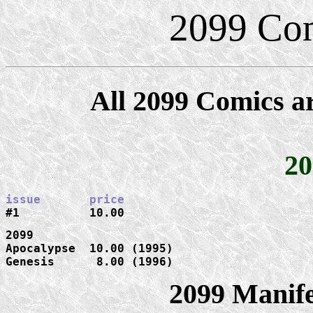
2099 Comi
All 2099 Comics are
20
#1          10.00
2099

Apocalypse  10.00 (1995)

Genesis      8.00 (1996)
2099 Manife