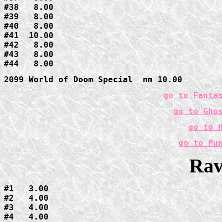
#38   8.00

#39   8.00

#40   8.00

#41  10.00

#42   8.00

#43   8.00

#44   8.00
2099 World of Doom Special  nm 10.00
go to Fanta
go to Gho
go to 
go to Pu
Rav
#1   3.00

#2   4.00

#3   4.00

#4   4.00
